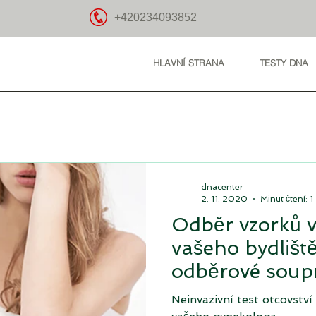
+420234093852
HLAVNÍ STRANA
TESTY DNA
dnacenter
2. 11. 2020
Minut čtení: 1
Odběr vzorků v 
vašeho bydlišt
odběrové soup
Neinvazivní test otcovstv