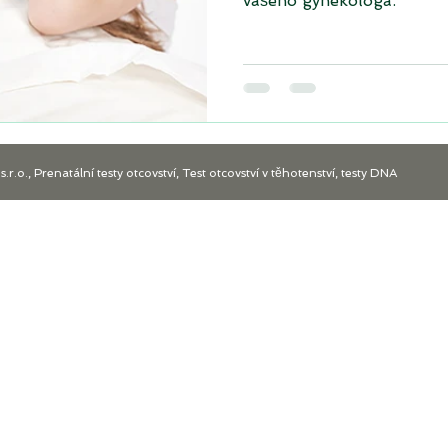
vašeho gynekologa.
o., Prenatální testy otcovství, Test otcovství v těhotenství, testy DNA