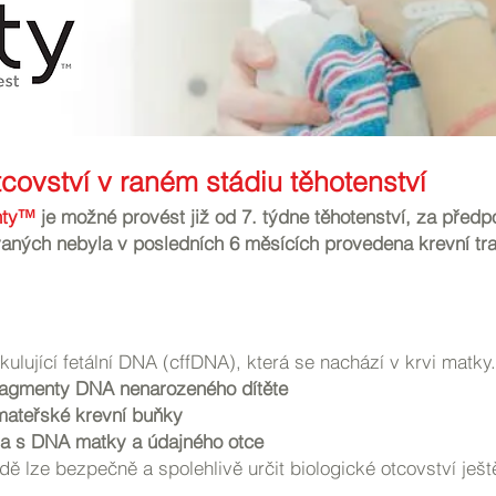
covství v raném stádiu těhotenství
inty™
je možné provést již od 7. týdne těhotenství, za před
vaných nebyla v posledních 6 měsících provedena krevní tra
kulující fetální DNA (cffDNA), která se nachází v krvi matky.
fragmenty DNA nenarozeného dítěte
mateřské krevní buňky
a s DNA matky a údajného otce
ě lze bezpečně a spolehlivě určit biologické otcovství ješt