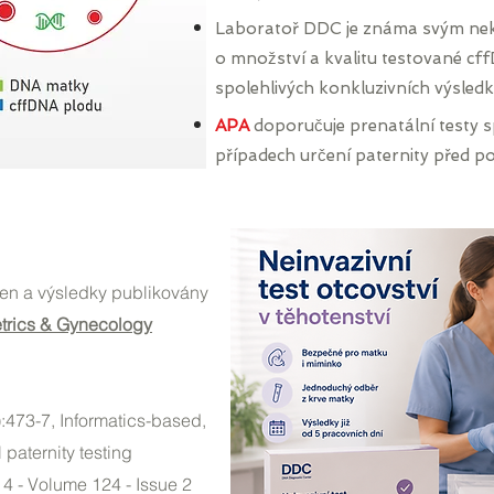
Laboratoř DDC je známa svým ne
o množství a kvalitu testované cf
spolehlivých konkluzivních výsled
APA
doporučuje prenatální testy s
případech určení paternity před 
ěřen a výsledky publikovány
trics & Gynecology
:473-7, Informatics-based,
 paternity testing
4 - Volume 124 - Issue 2