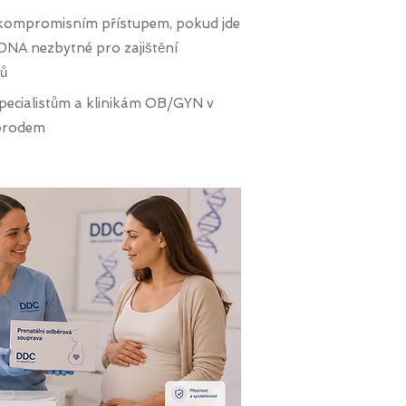
kompromisním přístupem, pokud jde
fDNA nezbytné pro zajištění
ků
pecialistům a klinikám OB/GYN v
porodem