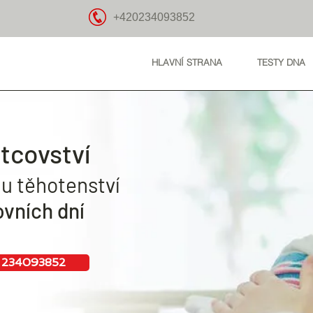
+420234093852
HLAVNÍ STRANA
TESTY DNA
otcovství
u těhotenství
ovních dní
 234093852