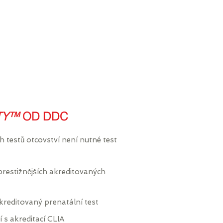
TY™
OD DDC
h testů otcovství není nutné test
prestižnějších akreditovaných
kreditovaný prenatální test
s akreditací CLIA