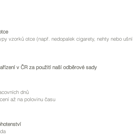
otce
 typy vzorků otce (např. nedopalek cigarety, nehty nebo ušní
ařízení v ČR za použití naší odběrové sady
acovních dnů
cení až na polovinu času
ěhotenství
oda