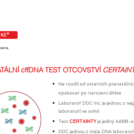
Kč*
 cena
ÁLNÍ cffDNA TEST OTCOVSTVÍ
CERTAIN
Na rozdíl od ostatních prenatálníc
opakovat po narození dítěte
Laboratoř DDC Inc. je jednou z nej
laboratoří ve světě
Test
CERTAINTY
je jediný AABB-a
DDC jednou z mála DNA laboratoří 