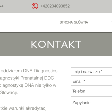
+420234093852
NA
STRONA GŁÓWNA
KONTAKT
st oddziałem DNA Diagnostics
iagnostyki Prenatalnej DDC
diagnostykę DNA nie tylko w
Słowacji.
kie warunki akredytacji