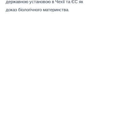
державною установою в Чехії та ЄС як
доказ біологічного материнства.
Інформаційно:
якщо вам потрібні
результати тестів лише для особистої
інформації, ви можете зібрати зразки
вдома та надіслати їх до DDC для
аналізу. Однак майте на увазі, що
результати такого тесту не підлягають
розгляду в суді.
ПОРАДА. Якщо ви вважаєте, що в
майбутньому вам можуть знадобитися
результати тесту для суду, радимо
пройти акредитований тест із
підтвердженням особи.
ЗАМОВИТИ ТЕСТ НА МАТЕРІНСТВО