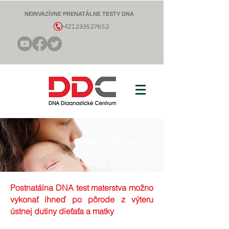
NEINVAZÍVNE PRENATÁLNE TESTY DNA
+421
233527652
DNA TEST
MATERSTVA
Postnatálna DNA test materstva možno
vykonať ihneď po pôrode z výteru
ústnej dutiny dieťaťa a matky