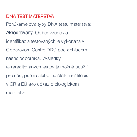
DNA TEST MATERSTVA
Ponúkame dva typy DNA testu materstva:
Akreditovaný:
Odber vzoriek a
identifikácia testovaných je vykonaná v
Odberovom Centre DDC pod dohľadom
nášho odborníka. Výsledky
akrereditovaných testov je možné použiť
pre súd, políciu alebo inú štátnu inštitúciu
v ČR a EÚ ako dôkaz o biologickom
materstve.
Informatívne:
Ak potrebujete výsledky
testov iba pre vlastnú informáciu, môžete
vzorky odobrať doma a poslať ich na
analýzu do DDC. Majte však na pamäti,